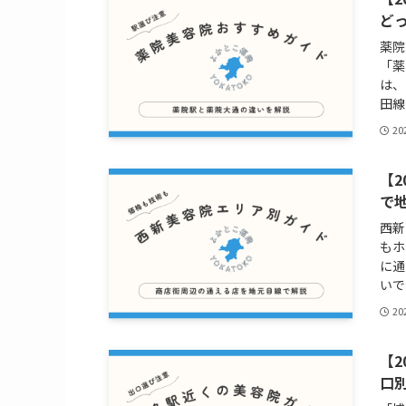
ど
薬院
「薬
は、
田線
2
【
で
西新
もホ
に通
いで
2
【
口