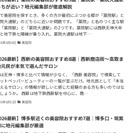
っちが近い？地元編集部が徹底解説
で美容院を探すとき、多くの方が最初にぶつかる壁が「薬院駅」と
院大通駅」のどちらに近いか問題です。「薬院」と名のつく主な駅
「薬院駅」と「薬院大通駅」の2つです。薬院駅には西鉄天神大牟
と地下鉄七隈線が乗り入れ、薬院大通駅は地下…
026年8月4日
美容院
2026最新】西新の美容院おすすめ8選｜西新商店街〜高取ま
地元民が本気で選んだサロン
は天神・博多と比べて情報が少なく、「西新 美容院」で検索して
ットペッパービューティーの一覧が並ぶだけ。地元民として「本当
えるサロン」の情報が欲しいと感じた経験のある方も多いのではな
しょうか。 西新は地下鉄西新駅を中心に、商…
026年8月1日
美容院
2026最新】博多駅近くの美容院おすすめ7選｜博多口・筑紫
別に地元編集部が厳選