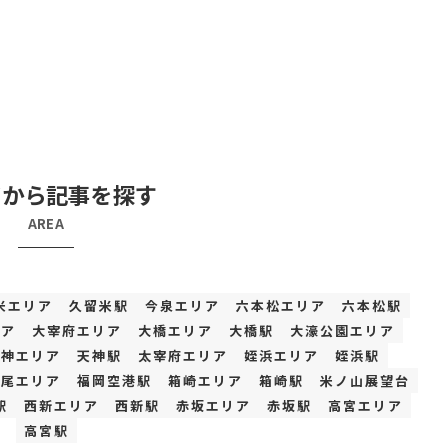
アから記事を探す
AREA
米エリア
久留米駅
今泉エリア
六本松エリア
六本松駅
リア
大宰府エリア
大橋エリア
大橋駅
大濠公園エリア
天神エリア
天神駅
太宰府エリア
姪浜エリア
姪浜駅
平尾エリア
福岡空港駅
箱崎エリア
箱崎駅
米ノ山展望台
駅
西新エリア
西新駅
赤坂エリア
赤坂駅
高宮エリア
高宮駅