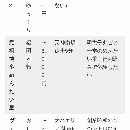
2
ゆ
0
ない）
っ
円
く
り
元
福
〜
天神南駅
明太子丸ごと
祖
岡
3,
徒歩5分
一本のめんた
博
名
0
い重。行列込
多
物
0
みで体験した
め
0
い
ん
円
た
い
重
ヴ
お
〜
大名エリ
創業昭和30年
ェ
し
2,
ア 徒歩6
のレトロなイ