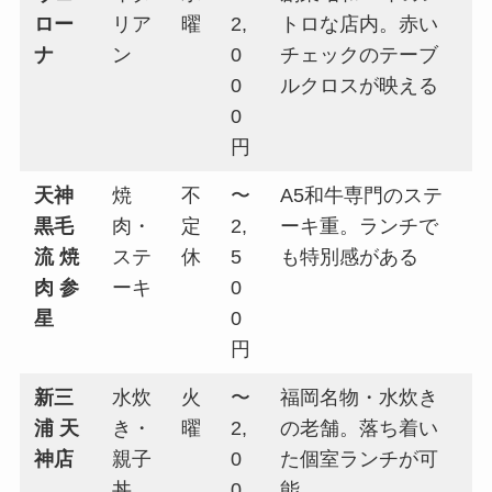
ロー
リア
曜
2,
トロな店内。赤い
ナ
ン
0
チェックのテーブ
0
ルクロスが映える
0
円
天神
焼
不
〜
A5和牛専門のステ
黒毛
肉・
定
2,
ーキ重。ランチで
流 焼
ステ
休
5
も特別感がある
肉 参
ーキ
0
星
0
円
新三
水炊
火
〜
福岡名物・水炊き
浦 天
き・
曜
2,
の老舗。落ち着い
神店
親子
0
た個室ランチが可
丼
0
能