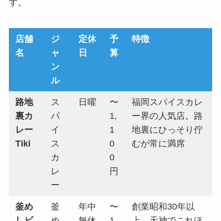
す。
店舗
ジ
定休
予
特徴
名
ャ
日
算
ン
ル
路地
ス
日曜
〜
福岡スパイスカレ
裏カ
パ
1,
ー界の人気店。路
レー
イ
1
地裏にひっそり佇
Tiki
ス
0
むが常に満席
カ
0
レ
円
ー
釜め
釜
年中
〜
創業昭和30年以
しビ
め
無休
1,
上。天神でこれほ