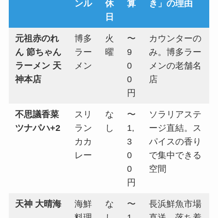
ンル
休
算
き」の理由
日
元祖赤のれ
博多
火
〜
カウンターの
ん 節ちゃん
ラー
曜
9
み。博多ラー
ラーメン 天
メン
0
メンの老舗名
神本店
0
店
円
不思議香菜
スリ
な
〜
ソラリアステ
ツナパハ+2
ラン
し
1,
ージ直結。ス
カカ
3
パイスの香り
レー
0
で集中できる
0
空間
円
天神 大晴海
海鮮
な
〜
長浜鮮魚市場
料理
し
1,
直送。落ち着