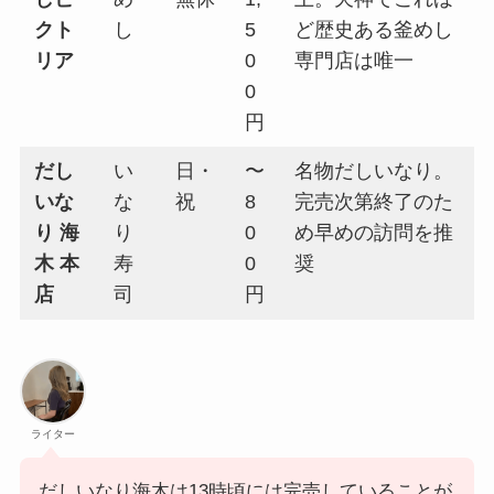
クト
し
5
ど歴史ある釜めし
リア
0
専門店は唯一
0
円
だし
い
日・
〜
名物だしいなり。
いな
な
祝
8
完売次第終了のた
り 海
り
0
め早めの訪問を推
木 本
寿
0
奨
店
司
円
ライター
だしいなり海木は13時頃には完売していることが