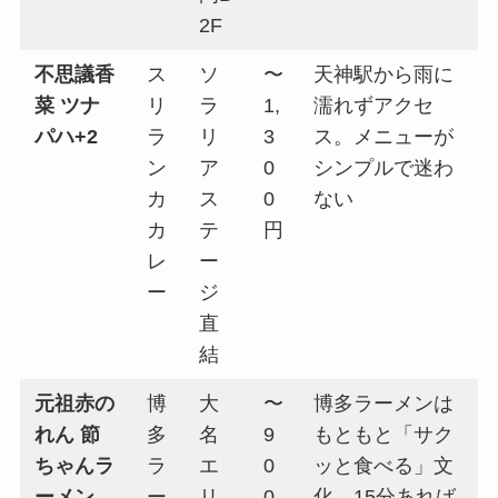
2F
不思議香
ス
ソ
〜
天神駅から雨に
菜 ツナ
リ
ラ
1,
濡れずアクセ
パハ+2
ラ
リ
3
ス。メニューが
ン
ア
0
シンプルで迷わ
カ
ス
0
ない
カ
テ
円
レ
ー
ー
ジ
直
結
元祖赤の
博
大
〜
博多ラーメンは
れん 節
多
名
9
もともと「サク
ちゃんラ
ラ
エ
0
ッと食べる」文
ーメン
ー
リ
0
化。15分あれば