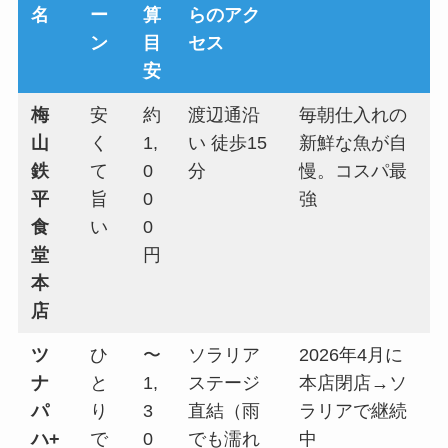
名
ー
算
らのアク
ン
目
セス
安
梅
安
約
渡辺通沿
毎朝仕入れの
山
く
1,
い 徒歩15
新鮮な魚が自
鉄
て
0
分
慢。コスパ最
平
旨
0
強
食
い
0
堂
円
本
店
ツ
ひ
〜
ソラリア
2026年4月に
ナ
と
1,
ステージ
本店閉店→ソ
パ
り
3
直結（雨
ラリアで継続
ハ+
で
0
でも濡れ
中