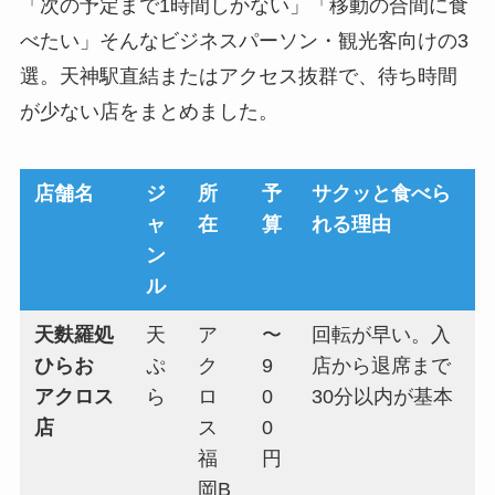
「次の予定まで1時間しかない」「移動の合間に食
べたい」そんなビジネスパーソン・観光客向けの3
選。天神駅直結またはアクセス抜群で、待ち時間
が少ない店をまとめました。
店舗名
ジ
所
予
サクッと食べら
ャ
在
算
れる理由
ン
ル
天麩羅処
天
ア
〜
回転が早い。入
ひらお
ぷ
ク
9
店から退席まで
アクロス
ら
ロ
0
30分以内が基本
店
ス
0
福
円
岡B