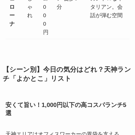
ロ
ゃ
0
分
タリアン。会
ー
れ
0
話が弾む空間
ナ
0
円
【シーン別】今日の気分はどれ？天神ラン
チ「よかとこ」リスト
安くて旨い！1,000円以下の高コスパランチ5
選
天神エリアはオフィスワーカーの胃袋を支える