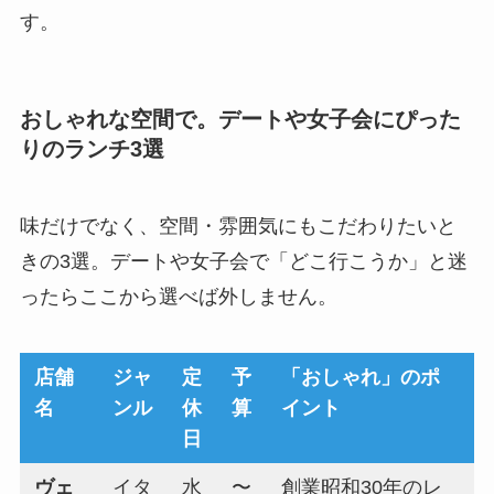
す。
おしゃれな空間で。デートや女子会にぴった
りのランチ3選
味だけでなく、空間・雰囲気にもこだわりたいと
きの3選。デートや女子会で「どこ行こうか」と迷
ったらここから選べば外しません。
店舗
ジャ
定
予
「おしゃれ」のポ
名
ンル
休
算
イント
日
ヴェ
イタ
水
〜
創業昭和30年のレ