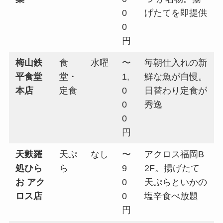
0
げたてを即提供
0
円
梅山鉄
食
水曜
〜
毎朝仕入れの新
平食堂
堂・
1,
鮮な魚が自慢。
本店
定食
0
日替わり定食が
0
秀逸
0
円
天麩羅
天ぷ
なし
〜
アクロス福岡B
処ひら
ら
9
2F。揚げたて
お アク
0
天ぷらといかの
ロス店
0
塩辛食べ放題
円